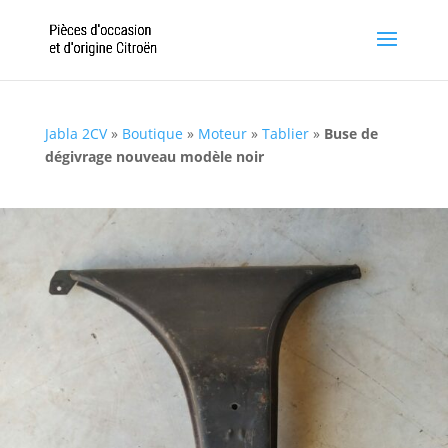
Jabla 2CV
»
Boutique
»
Moteur
»
Tablier
»
Buse de
dégivrage nouveau modèle noir