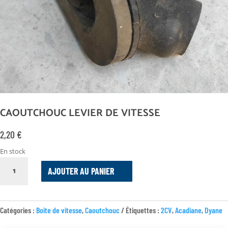
CAOUTCHOUC LEVIER DE VITESSE
2,20
€
En stock
QUANTITÉ
AJOUTER AU PANIER
DE
CAOUTCHOUC
LEVIER
DE
Catégories :
Boite de vitesse
,
Caoutchouc
Étiquettes :
2CV
,
Acadiane
,
Dyane
VITESSE