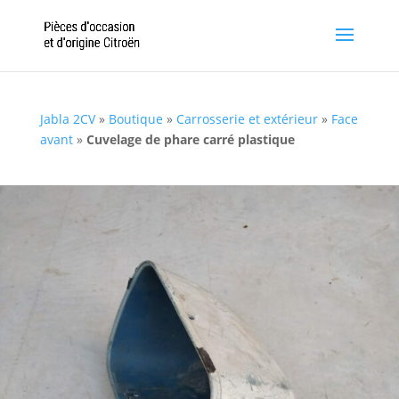
Jabla 2CV
»
Boutique
»
Carrosserie et extérieur
»
Face
avant
»
Cuvelage de phare carré plastique