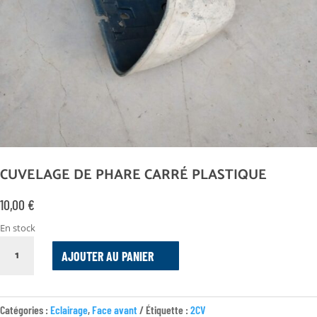
CUVELAGE DE PHARE CARRÉ PLASTIQUE
10,00
€
En stock
QUANTITÉ
AJOUTER AU PANIER
DE
CUVELAGE
DE
PHARE
Catégories :
Eclairage
,
Face avant
Étiquette :
2CV