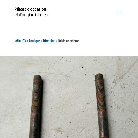
Jabla 2CV
»
Boutique
»
Direction
»
Bride de neiman