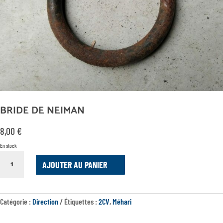
BRIDE DE NEIMAN
8,00
€
En stock
QUANTITÉ
AJOUTER AU PANIER
DE
BRIDE
DE
NEIMAN
Catégorie :
Direction
Étiquettes :
2CV
,
Méhari