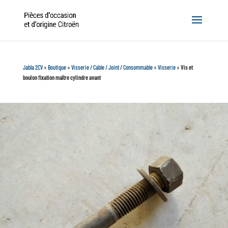
Jabla 2CV
»
Boutique
»
Visserie / Cable / Joint / Consommable
»
Visserie
»
Vis et
boulon fixation maître cylindre avant