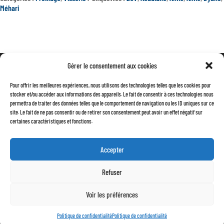
FIXATION
Méhari
MAÎTRE
CYLINDRE
AVANT
Gérer le consentement aux cookies
Mentions légales
Pour offrir les meilleures expériences, nous utilisons des technologies telles que les cookies pour
Conditions générales de vente
stocker et/ou accéder aux informations des appareils. Le fait de consentir à ces technologies nous
permettra de traiter des données telles que le comportement de navigation ou les ID uniques sur ce
Politique de confidentialité
site. Le fait de ne pas consentir ou de retirer son consentement peut avoir un effet négatif sur
certaines caractéristiques et fonctions.
Accepter
Refuser
Voir les préférences
Politique de confidentialité
Politique de confidentialité