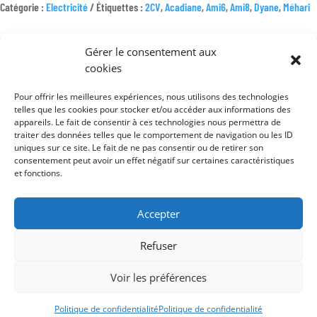
TENSION
Catégorie :
Electricité
Étiquettes :
2CV
,
Acadiane
,
Ami6
,
Ami8
,
Dyane
,
Méhari
DUCELLIER
12V
Gérer le consentement aux
BRANCHEMENT
cookies
3
FILS
Pour offrir les meilleures expériences, nous utilisons des technologies
TESTÉ
telles que les cookies pour stocker et/ou accéder aux informations des
Mentions légales
appareils. Le fait de consentir à ces technologies nous permettra de
Conditions générales de vente
traiter des données telles que le comportement de navigation ou les ID
uniques sur ce site. Le fait de ne pas consentir ou de retirer son
Politique de confidentialité
consentement peut avoir un effet négatif sur certaines caractéristiques
et fonctions.
Accepter
Refuser
Voir les préférences
Politique de confidentialité
Politique de confidentialité