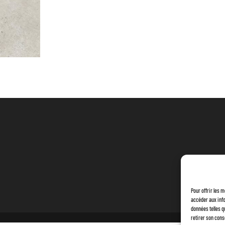
COSSES
RONDES
Pour offrir les 
accéder aux info
données telles q
retirer son cons