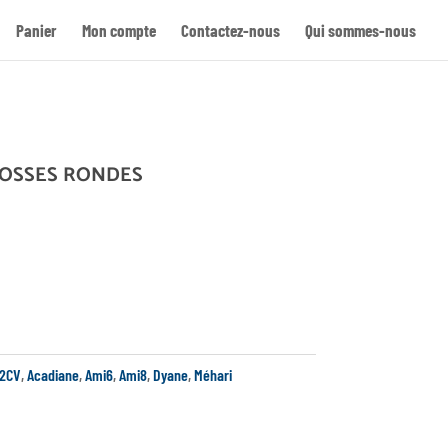
Panier
Mon compte
Contactez-nous
Qui sommes-nous
Re
COSSES RONDES
2CV
,
Acadiane
,
Ami6
,
Ami8
,
Dyane
,
Méhari