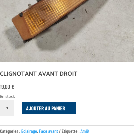
CLIGNOTANT AVANT DROIT
19,00
€
En stock
QUANTITÉ
AJOUTER AU PANIER
DE
CLIGNOTANT
AVANT
DROIT
Catégories :
Eclairage
,
Face avant
Étiquette :
Ami8