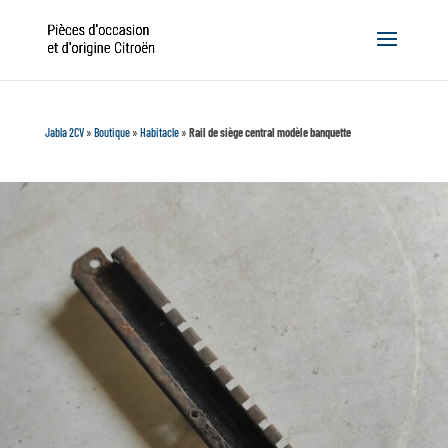
Jabla 2CV
»
Boutique
»
Habitacle
»
Rail de siège central modèle banquette