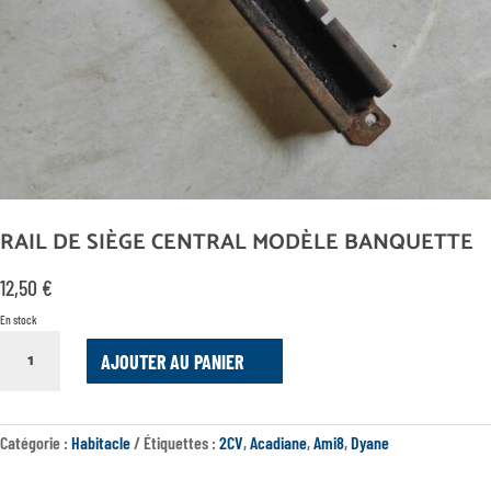
RAIL DE SIÈGE CENTRAL MODÈLE BANQUETTE
12,50
€
En stock
QUANTITÉ
AJOUTER AU PANIER
DE
RAIL
DE
SIÈGE
Catégorie :
Habitacle
Étiquettes :
2CV
,
Acadiane
,
Ami8
,
Dyane
CENTRAL
MODÈLE