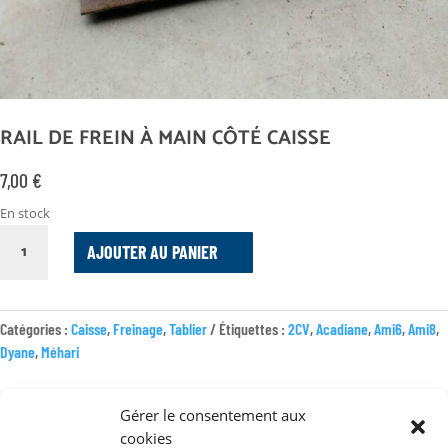
RAIL DE FREIN À MAIN CÔTÉ CAISSE
7,00
€
En stock
QUANTITÉ
AJOUTER AU PANIER
DE
RAIL
DE
FREIN
Catégories :
Caisse
,
Freinage
,
Tablier
Étiquettes :
2CV
,
Acadiane
,
Ami6
,
Ami8
,
À
Dyane
,
Méhari
MAIN
CÔTÉ
Gérer le consentement aux
CAISSE
cookies