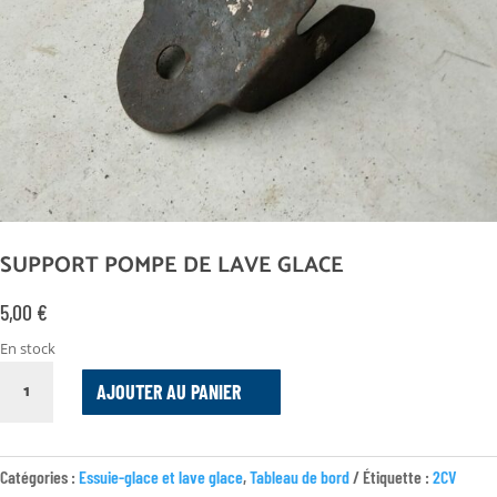
SUPPORT POMPE DE LAVE GLACE
5,00
€
En stock
QUANTITÉ
AJOUTER AU PANIER
DE
SUPPORT
POMPE
DE
Catégories :
Essuie-glace et lave glace
,
Tableau de bord
Étiquette :
2CV