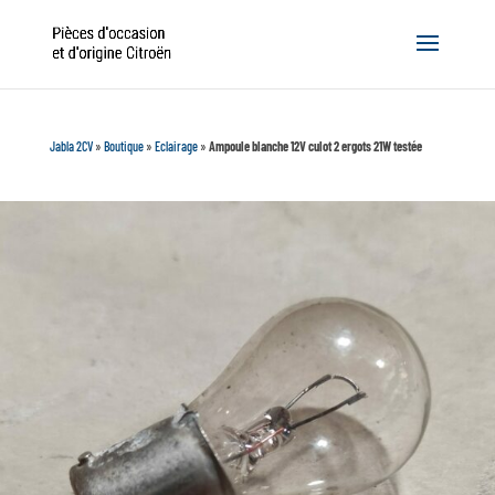
Jabla 2CV
»
Boutique
»
Eclairage
»
Ampoule blanche 12V culot 2 ergots 21W testée