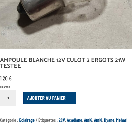
AMPOULE BLANCHE 12V CULOT 2 ERGOTS 21W
TESTÉE
1,20
€
En stock
QUANTITÉ
AJOUTER AU PANIER
DE
AMPOULE
BLANCHE
12V
Catégorie :
Eclairage
Étiquettes :
2CV
,
Acadiane
,
Ami6
,
Ami8
,
Dyane
,
Méhari
CULOT
2