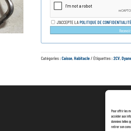
J'ACCEPTE LA
POLITIQUE DE CONFIDENTIALIT
Recevoir
Catégories :
Caisse
,
Habitacle
Étiquettes :
2CV
,
Dyan
Pour offrir les 
accéder aux info
données telles q
retirer son cons