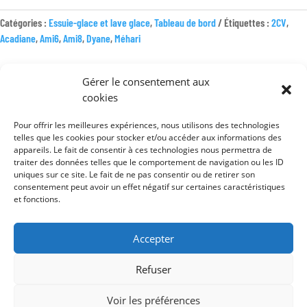
ROND
ESSUIE
Catégories :
Essuie-glace et lave glace
,
Tableau de bord
Étiquettes :
2CV
,
GLACE
Acadiane
,
Ami6
,
Ami8
,
Dyane
,
Méhari
2
FILS
Gérer le consentement aux
COSSE
cookies
RONDE
Pour offrir les meilleures expériences, nous utilisons des technologies
telles que les cookies pour stocker et/ou accéder aux informations des
Mentions légales
appareils. Le fait de consentir à ces technologies nous permettra de
Conditions générales de vente
traiter des données telles que le comportement de navigation ou les ID
uniques sur ce site. Le fait de ne pas consentir ou de retirer son
Politique de confidentialité
consentement peut avoir un effet négatif sur certaines caractéristiques
et fonctions.
Accepter
Refuser
Voir les préférences