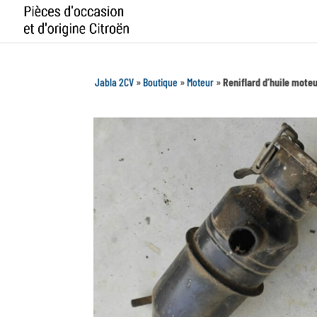
Jabla 2CV
»
Boutique
»
Moteur
»
Reniflard d’huile mote