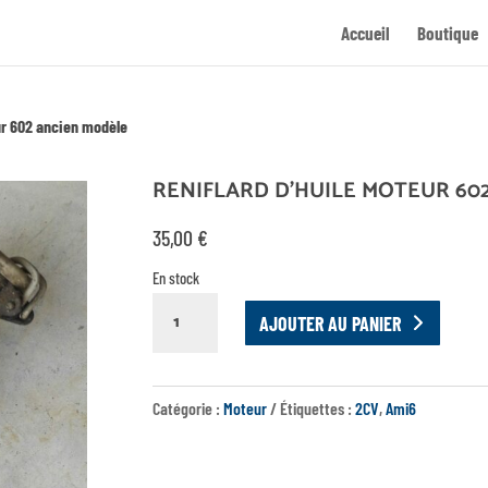
Accueil
Boutique
ur 602 ancien modèle
RENIFLARD D’HUILE MOTEUR 60
35,00
€
En stock
QUANTITÉ
AJOUTER AU PANIER
DE
RENIFLARD
D'HUILE
Catégorie :
Moteur
Étiquettes :
2CV
,
Ami6
MOTEUR
602
ANCIEN