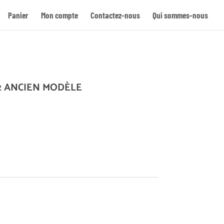
Panier
Mon compte
Contactez-nous
Qui sommes-nous
Re
2 ANCIEN MODÈLE