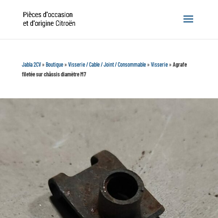
Jabla 2CV
»
Boutique
»
Visserie / Cable / Joint / Consommable
»
Visserie
»
Agrafe
filetée sur châssis diamètre M7