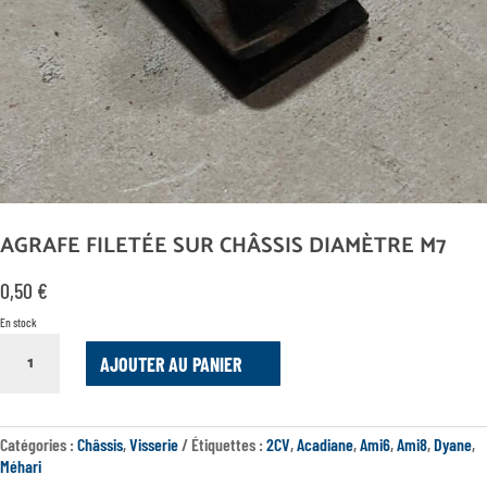
AGRAFE FILETÉE SUR CHÂSSIS DIAMÈTRE M7
0,50
€
En stock
QUANTITÉ
AJOUTER AU PANIER
DE
AGRAFE
FILETÉE
SUR
Catégories :
Châssis
,
Visserie
Étiquettes :
2CV
,
Acadiane
,
Ami6
,
Ami8
,
Dyane
,
CHÂSSIS
Méhari
DIAMÈTRE