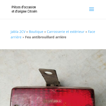
Jabla 2CV
»
Boutique
»
Carrosserie et extérieur
»
Face
arrière
»
Feu antibrouillard arrière