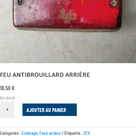
FEU ANTIBROUILLARD ARRIÈRE
18,50
€
En stock
QUANTITÉ
AJOUTER AU PANIER
DE
FEU
ANTIBROUILLARD
ARRIÈRE
Catégories :
Eclairage
,
Face arrière
Étiquette :
2CV