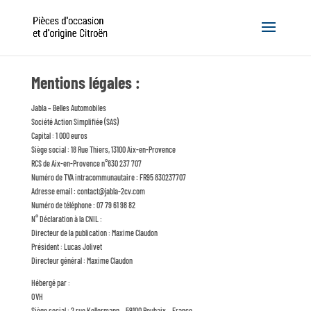
Mentions légales :
Jabla – Belles Automobiles
Société Action Simplifiée (SAS)
Capital : 1 000 euros
Siège social : 18 Rue Thiers, 13100 Aix-en-Provence
RCS de Aix-en-Provence n°830 237 707
Numéro de TVA intracommunautaire : FR95 830237707
Adresse email :
contact@jabla-2cv.com
Numéro de téléphone : 07 79 61 98 82
N° Déclaration à la CNIL :
Directeur de la publication : Maxime Claudon
Président : Lucas Jolivet
Directeur général : Maxime Claudon
Hébergé par :
OVH
Siège social : 2 rue Kellermann – 59100 Roubaix – France